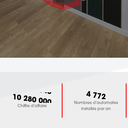
4
7
7
2
,
1
0
2
8
0
0
0
0
,
,
Nombres d’automates
Chiffre d’affaire
installés par an