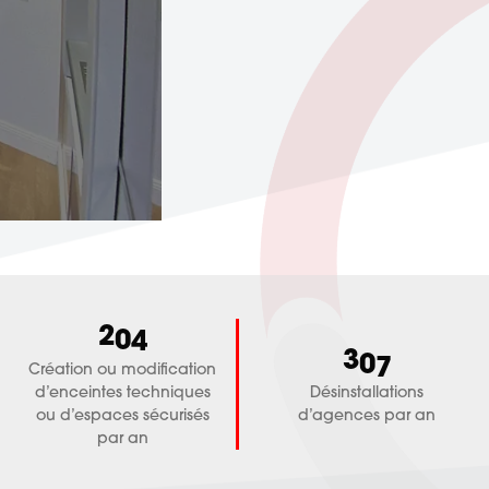
2
0
4
3
0
7
Création ou modification
d’enceintes techniques
Désinstallations
ou d’espaces sécurisés
d’agences par an
par an