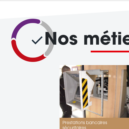
Nos méti
Prestations bancaires
sécuritaires