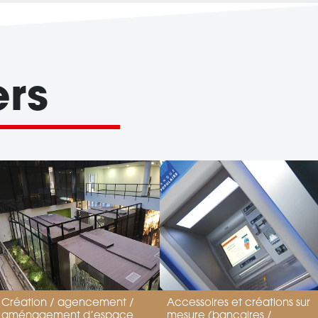
ers
Création / agencement /
Accessoires et créations sur
aménagement d’espace
mesure (bancaires /